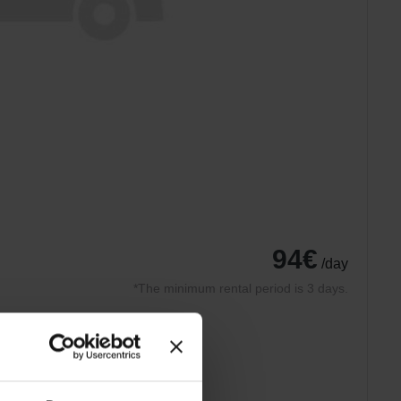
94€
/day
*The minimum rental period is 3 days.
What is included
Car insurance
Roadside assistance
Tyres suitable for the season