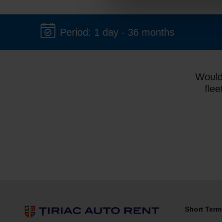
Period: 1 day - 36 months
Would
flee
Short Term 