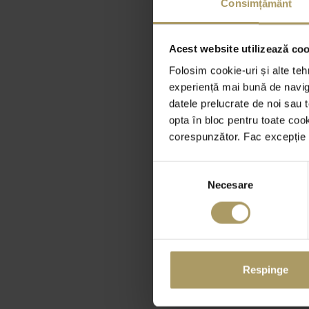
Consimțământ
Acest website utilizează cook
Folosim cookie-uri și alte teh
experiență mai bună de naviga
datele prelucrate de noi sau t
opta în bloc pentru toate coo
corespunzător. Fac excepție c
Selecția
Necesare
consimțământului
Respinge