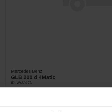
Mercedes Benz
GLB 200 d 4Matic
ID: W459176
Car features
Automatic
188 HP
5 Seats