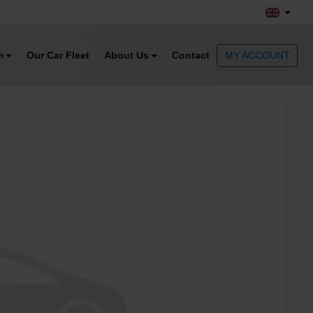
m
Our Car Fleet
About Us
Contact
MY ACCOUNT