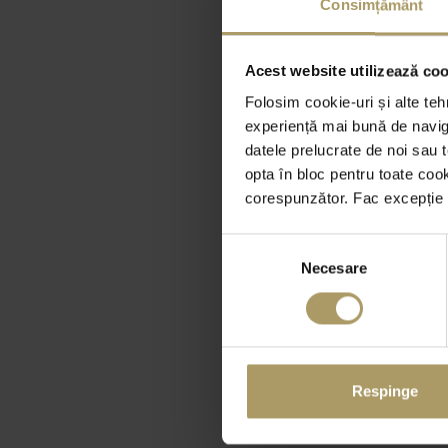
Consimțământ
Acest website utilizează cook
Folosim cookie-uri și alte teh
experiență mai bună de naviga
datele prelucrate de noi sau t
opta în bloc pentru toate coo
corespunzător. Fac excepție c
Selecția
Necesare
consimțământului
Respinge