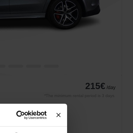
215€
/day
*The minimum rental period is 3 days.
What is included
Car insurance
Roadside assistance
Tyres suitable for the season