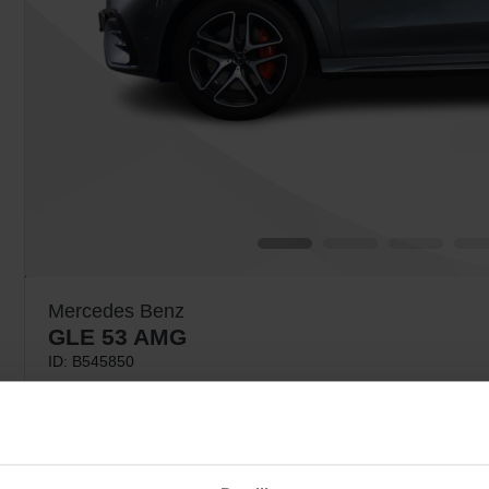
Mercedes Benz
GLE 53 AMG
ID: B545850
Car features
Automatic
443 HP
5 Seats