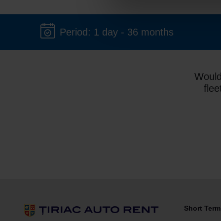
Period: 1 day - 36 months
Would
flee
Short Term 