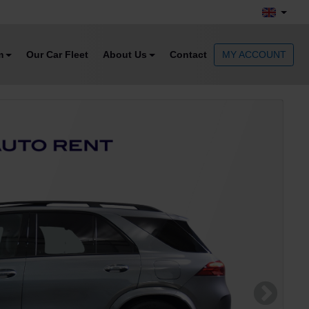
m
Our Car Fleet
About Us
Contact
MY ACCOUNT