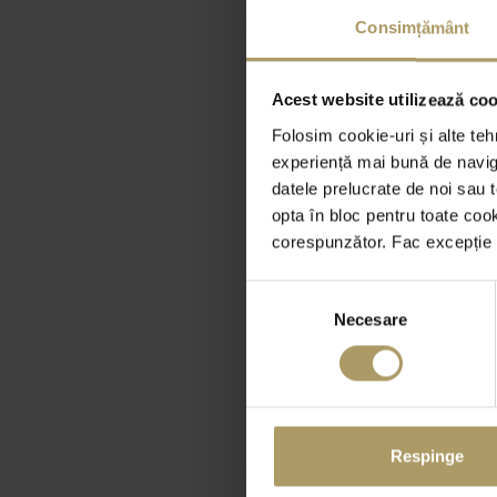
Consimțământ
Acest website utilizează cook
Folosim cookie-uri și alte teh
experiență mai bună de naviga
datele prelucrate de noi sau t
opta în bloc pentru toate coo
corespunzător. Fac excepție c
Selecția
Necesare
consimțământului
Respinge