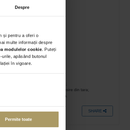
Mentenanta completa
Despre
Rovinieta RO
 și pentru a oferi o
mai multe informații despre
rea modulelor cookie
. Puteți
;
e-urile, apăsând butonul
ției în vigoare.
u - TVA inclusa;
 dedicate;
 Romaniei (monitorizare GPS inclusa);
nticipata a unei imputerniciri de iesire din tara;
 teritoriul UE): 40 EUR - TVA inclusa.
SHARE
Permite toate