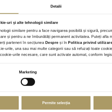
Detalii
Fata
Hybrid
ie-uri și alte tehnologii similare
Conditii generale
nologii similare pentru a face navigarea posibilă și sigură, precum
Tarifele sunt exprimate in EUR si includ TVA;
re și pentru a ne îmbunătăți permanent activitatea. Puteți afla 
Curs facturare BNR + 2%;
erți parteneri în secțiunea
Despre
și în
Politica privind utiliza
Numar de kilometri inclusi in contract -
conform tabel atasat
kie-urile, una sau mai multe categorii sau să refuzați toate cooki
LIMITĂ DE KILOMETRI PARCURȘI – ÎNCHIRIERI AUTO
ookie-urile necesare, care sunt activate automat, conform legisla
Cost returnare pentru diferente nivel combustibil: 4 EUR / litr
NU este permis fumatul in autovehicule;
Transportul animalelor de companie este permis doar in custi
Marketing
Oferta este valabila pentru utilizare EXCLUSIVA pe teritoriul
Pentru parasirea teritoriului Romaniei este necesara emiterea a
Taxa Emitere imputernicire de iesire din tara (valabila doar pe
termenii si conditiile
Am citit si sunt de acord cu
comerciale
Permite selecția