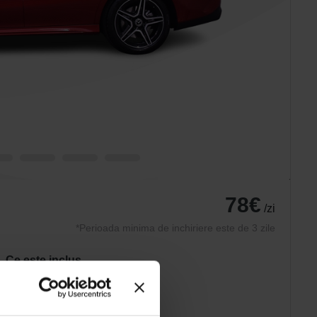
78€
/zi
*Perioada minima de inchiriere este de 3 zile
Ce este inclus
Asigurare AUTO
Asistenta rutiera
Anvelope de iarna