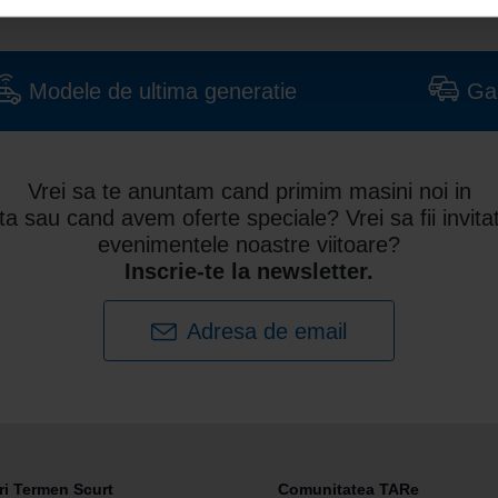
Modele de ultima generatie
Ga
Vrei sa te anuntam cand primim masini noi in
ota sau cand avem oferte speciale? Vrei sa fii invitat
evenimentele noastre viitoare?
Inscrie-te la newsletter.
Adresa de email
ri Termen Scurt
Comunitatea TARe