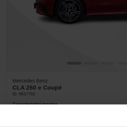
Mercedes Benz
CLA 250 e Coupé
ID: N517792
Caracteristici masina
Automata
161 CP
5 Locuri