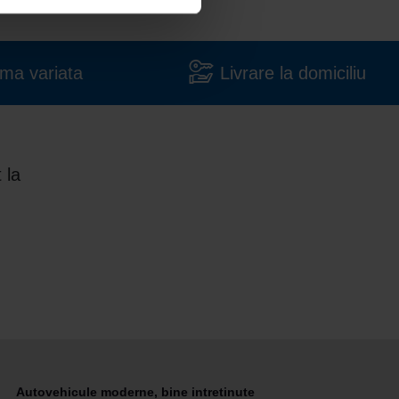
ma variata
Livrare la domiciliu
 la
Autovehicule moderne, bine intretinute