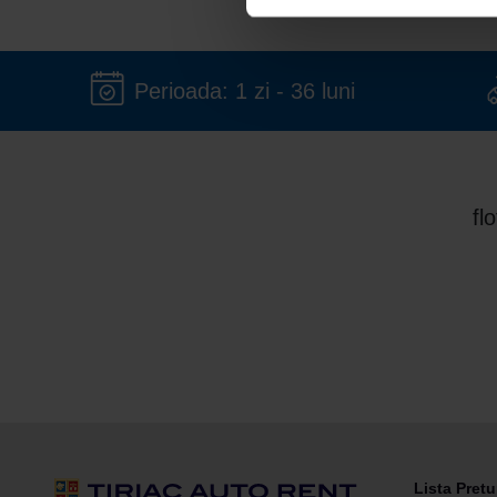
Perioada: 1 zi - 36 luni
fl
Lista Pretu