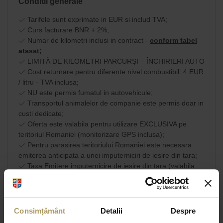
Conditii generale
Tarifele sunt exprimate in EUR si includ TVA;
Curs facturare BNR + 2%;
Numar de kilometri inclusi in contract -
conform tabel
atasat;
LIMITĂ DE KILOMETRI PARCURȘI – ÎNCHIRIERI AUTO
Cost returnare pentru diferente nivel combustibil: 4 EUR
/ litru - TVA inclusa;
NU este permis fumatul in autovehicule;
Transportul animalelor de companie este permis doar in
custi dedicate;
Oferta este valabila pentru utilizare EXCLUSIVA pe
teritoriul Romaniei (monitorizare GPS inclusa);
Pentru parasirea teritoriului Romaniei este necesara
emiterea anticipata a unei imputerniciri de iesire din tara;
Taxa Emitere imputernicire de iesire din tara (valabila
doar pe teritoriul UE): 40 EUR - TVA inclusa.
Am citit si sunt de
acord cu
Consimțământ
Detalii
Despre
SHARE
termenii si conditiile