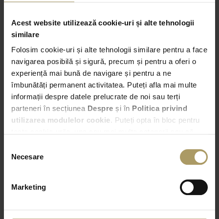
comerciale
Acest website utilizează cookie-uri și alte tehnologii
similare
Folosim cookie-uri și alte tehnologii similare pentru a face
Preluare
navigarea posibilă și sigură, precum și pentru a oferi o
experiență mai bună de navigare și pentru a ne
Bucuresti – Bd. Expozitiei nr. 2
îmbunătăți permanent activitatea. Puteți afla mai multe
informații despre datele prelucrate de noi sau terți
23:00
parteneri în secțiunea
Despre
și în
Politica privind
utilizarea modulelor cookie
. Puteți opta în bloc pentru
Predare
toate cookie-urile, una sau mai multe categorii sau să
Alege alta locatie de predare
refuzați toate cookie-urile, apăsând butonul
Selecția
corespunzător. Fac excepție cookie-urile necesare, care
Necesare
consimțământului
23:00
sunt activate automat, conform legislației în vigoare.
Marketing
VERIFICA DISPONIBILITATEA