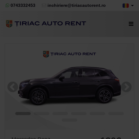
0743332453
inchiriere@tiriacautorent.ro