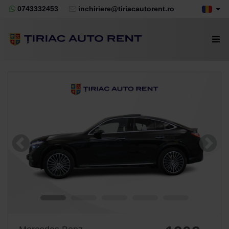
0743332453
inchiriere@tiriacautorent.ro