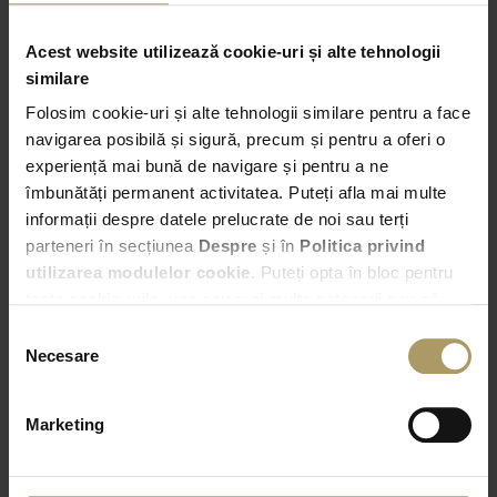
comerciale
Acest website utilizează cookie-uri și alte tehnologii
similare
Folosim cookie-uri și alte tehnologii similare pentru a face
Preluare
navigarea posibilă și sigură, precum și pentru a oferi o
experiență mai bună de navigare și pentru a ne
Bucuresti – Bd. Expozitiei nr. 2
îmbunătăți permanent activitatea. Puteți afla mai multe
informații despre datele prelucrate de noi sau terți
12:00
parteneri în secțiunea
Despre
și în
Politica privind
utilizarea modulelor cookie
. Puteți opta în bloc pentru
Predare
toate cookie-urile, una sau mai multe categorii sau să
Alege alta locatie de predare
refuzați toate cookie-urile, apăsând butonul
Selecția
corespunzător. Fac excepție cookie-urile necesare, care
Necesare
consimțământului
12:00
sunt activate automat, conform legislației în vigoare.
Marketing
VERIFICA DISPONIBILITATEA