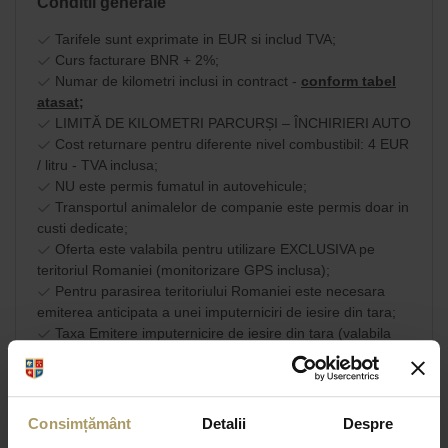
Conditii generale
Tarifele sunt exprimate in EUR si includ TVA;
Curs facturare BNR + 2%;
Numar de kilometri inclusi in contract -
conform tabel
atasat;
LIMITĂ DE KILOMETRI PARCURȘI – ÎNCHIRIERI AUTO
Cost returnare pentru diferente nivel combustibil: 4 EUR
/ litru - TVA inclusa;
NU este permis fumatul in autovehicule;
Transportul animalelor de companie este permis doar in
custi dedicate;
Oferta este valabila pentru utilizare EXCLUSIVA pe
teritoriul Romaniei (monitorizare GPS inclusa);
Pentru parasirea teritoriului Romaniei este necesara
emiterea anticipata a unei imputerniciri de iesire din tara;
Taxa Emitere imputernicire de iesire din tara (valabila
doar pe teritoriul UE): 40 EUR - TVA inclusa.
Am citit si sunt de
acord cu
Consimțământ
Detalii
Despre
SHARE
termenii si conditiile