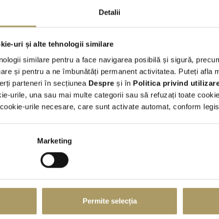
Detalii
Integrala
Hybrid
ie-uri și alte tehnologii similare
Conditii generale
nologii similare pentru a face navigarea posibilă și sigură, precum
Tarifele sunt exprimate in EUR si includ TVA;
re și pentru a ne îmbunătăți permanent activitatea. Puteți afla 
Curs facturare BNR + 2%;
erți parteneri în secțiunea
Despre
și în
Politica privind utiliza
Numar de kilometri inclusi in contract -
conform tabel atasat
kie-urile, una sau mai multe categorii sau să refuzați toate cooki
LIMITĂ DE KILOMETRI PARCURȘI – ÎNCHIRIERI AUTO
ookie-urile necesare, care sunt activate automat, conform legisla
Cost returnare pentru diferente nivel combustibil: 4 EUR / litr
NU este permis fumatul in autovehicule;
Transportul animalelor de companie este permis doar in custi
Marketing
Oferta este valabila pentru utilizare EXCLUSIVA pe teritoriul
Pentru parasirea teritoriului Romaniei este necesara emiterea a
Taxa Emitere imputernicire de iesire din tara (valabila doar pe
termenii si conditiile
Am citit si sunt de acord cu
comerciale
Permite selecția