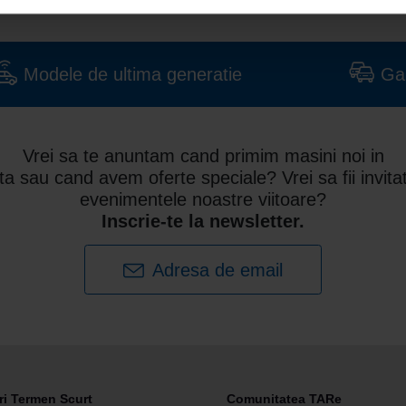
Modele de ultima generatie
Ga
Vrei sa te anuntam cand primim masini noi in
ota sau cand avem oferte speciale? Vrei sa fii invitat
evenimentele noastre viitoare?
Inscrie-te la newsletter.
Adresa de email
ri Termen Scurt
Comunitatea TARe