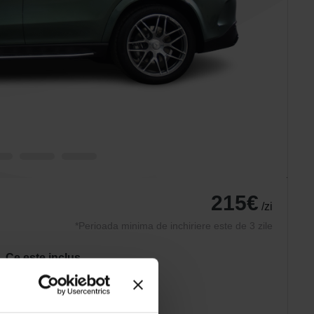
215€
/zi
*Perioada minima de inchiriere este de 3 zile
Ce este inclus
Asigurare AUTO
Asistenta rutiera
Anvelope de iarna