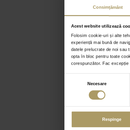
Consimțământ
Acest website utilizează cook
Folosim cookie-uri și alte teh
experiență mai bună de naviga
datele prelucrate de noi sau t
opta în bloc pentru toate coo
corespunzător. Fac excepție c
Selecția
Necesare
consimțământului
Respinge