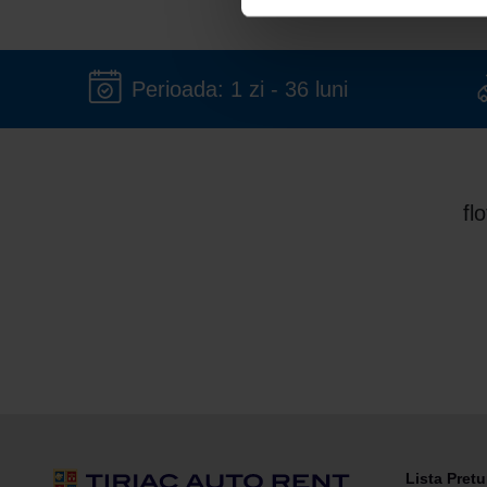
Perioada: 1 zi - 36 luni
fl
Lista Pretu