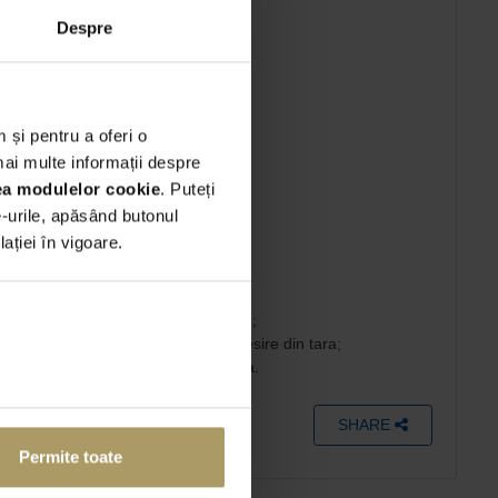
Mentenanta completa
Despre
Rovinieta RO
 și pentru a oferi o
mai multe informații despre
rea modulelor cookie
. Puteți
;
e-urile, apăsând butonul
ției în vigoare.
u - TVA inclusa;
 dedicate;
 Romaniei (monitorizare GPS inclusa);
nticipata a unei imputerniciri de iesire din tara;
 teritoriul UE): 40 EUR - TVA inclusa.
SHARE
Permite toate