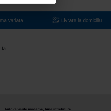
ma variata
Livrare la domiciliu
 la
Autovehicule moderne, bine intretinute