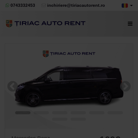
0743332453
inchiriere@tiriacautorent.ro