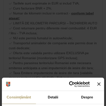
Tarifele sunt exprimate in EUR si includ TVA;
Curs facturare BNR + 2%;
Numar de kilometri inclusi in contract -
conform tabel
atasat;
LIMITĂ DE KILOMETRI PARCURȘI – ÎNCHIRIERI AUTO
Cost returnare pentru diferente nivel combustibil: 4 EUR
/ litru - TVA inclusa;
NU este permis fumatul in autovehicule;
Transportul animalelor de companie este permis doar in
custi dedicate;
Oferta este valabila pentru utilizare EXCLUSIVA pe
teritoriul Romaniei (monitorizare GPS inclusa);
Pentru parasirea teritoriului Romaniei este necesara
emiterea anticipata a unei imputerniciri de iesire din tara;
Taxa Emitere imputernicire de iesire din tara (valabila
doar pe teritoriul UE): 40 EUR - TVA inclusa.
Am citit si sunt de
acord cu
SHARE
Consimțământ
Detalii
Despre
termenii si conditiile
comerciale