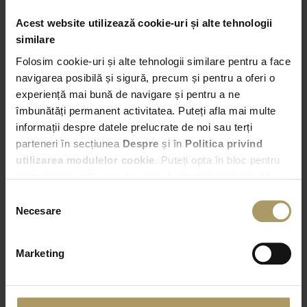
Acest website utilizează cookie-uri și alte tehnologii
similare
Folosim cookie-uri și alte tehnologii similare pentru a face
Preluare
navigarea posibilă și sigură, precum și pentru a oferi o
Bucuresti – Bd. Expozitiei nr. 2
experiență mai bună de navigare și pentru a ne
îmbunătăți permanent activitatea. Puteți afla mai multe
informații despre datele prelucrate de noi sau terți
19:00
parteneri în secțiunea
Despre
și în
Politica privind
utilizarea modulelor cookie
. Puteți opta în bloc pentru
Predare
toate cookie-urile, una sau mai multe categorii sau să
Alege alta locatie de predare
refuzați toate cookie-urile, apăsând butonul
Selecția
corespunzător. Fac excepție cookie-urile necesare, care
Necesare
consimțământului
19:00
sunt activate automat, conform legislației în vigoare.
Marketing
VERIFICA DISPONIBILITATEA