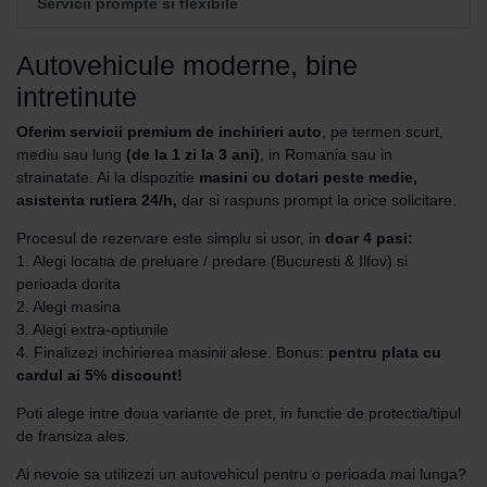
Servicii prompte si flexibile
Autovehicule moderne, bine
intretinute
Oferim servicii premium de inchirieri auto
, pe termen scurt,
mediu sau lung
(de la 1 zi la 3 ani)
, in Romania sau in
strainatate. Ai la dispozitie
masini cu dotari peste medie,
asistenta rutiera 24/h,
dar si raspuns prompt la orice solicitare.
Procesul de rezervare este simplu si usor, in
doar 4 pasi:
1. Alegi locatia de preluare / predare (Bucuresti & Ilfov) si
perioada dorita
2. Alegi masina
3. Alegi extra-optiunile
4. Finalizezi inchirierea masinii alese. Bonus:
pentru plata cu
cardul ai 5% discount!
Poti alege intre doua variante de pret, in functie de protectia/tipul
de fransiza ales.
Ai nevoie sa utilizezi un autovehicul pentru o perioada mai lunga?