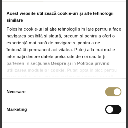
comerciale
Acest website utilizează cookie-uri și alte tehnologii
similare
Folosim cookie-uri și alte tehnologii similare pentru a face
Preluare
navigarea posibilă și sigură, precum și pentru a oferi o
experiență mai bună de navigare și pentru a ne
Brasov – Calea București nr. 244
îmbunătăți permanent activitatea. Puteți afla mai multe
informații despre datele prelucrate de noi sau terți
07:00
parteneri în secțiunea
Despre
și în
Politica privind
utilizarea modulelor cookie
. Puteți opta în bloc pentru
Predare
toate cookie-urile, una sau mai multe categorii sau să
Alege alta locatie de predare
refuzați toate cookie-urile, apăsând butonul
Selecția
corespunzător. Fac excepție cookie-urile necesare, care
Necesare
consimțământului
07:00
sunt activate automat, conform legislației în vigoare.
Marketing
VERIFICA DISPONIBILITATEA